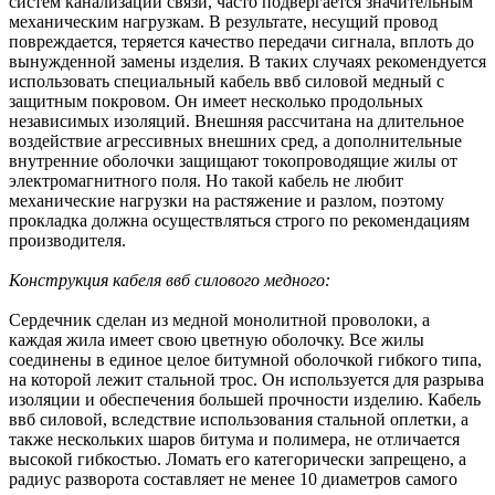
систем канализаций связи, часто подвергается значительным
механическим нагрузкам. В результате, несущий провод
повреждается, теряется качество передачи сигнала, вплоть до
вынужденной замены изделия. В таких случаях рекомендуется
использовать специальный кабель ввб силовой медный с
защитным покровом. Он имеет несколько продольных
независимых изоляций. Внешняя рассчитана на длительное
воздействие агрессивных внешних сред, а дополнительные
внутренние оболочки защищают токопроводящие жилы от
электромагнитного поля. Но такой кабель не любит
механические нагрузки на растяжение и разлом, поэтому
прокладка должна осуществляться строго по рекомендациям
производителя.
Конструкция кабеля ввб силового медного:
Сердечник сделан из медной монолитной проволоки, а
каждая жила имеет свою цветную оболочку. Все жилы
соединены в единое целое битумной оболочкой гибкого типа,
на которой лежит стальной трос. Он используется для разрыва
изоляции и обеспечения большей прочности изделию. Кабель
ввб силовой, вследствие использования стальной оплетки, а
также нескольких шаров битума и полимера, не отличается
высокой гибкостью. Ломать его категорически запрещено, а
радиус разворота составляет не менее 10 диаметров самого