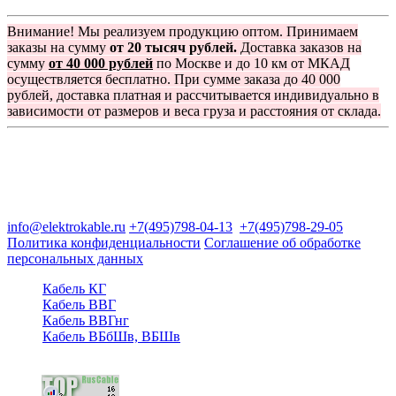
Внимание! Мы реализуем продукцию оптом. Принимаем
заказы на сумму
от 20 тысяч рублей.
Доставка заказов на
сумму
от 40 000 рублей
по Москве и до 10 км от МКАД
осуществляется бесплатно. При сумме заказа до 40 000
рублей, доставка платная и рассчитывается индивидуально в
зависимости от размеров и веса груза и расстояния от склада.
Группа компаний "Электрокабель"
125480, Москва, Туристская ул, д.25, корп.1, оф. 21
info@elektrokable.ru
+7(495)798-04-13
+7(495)798-29-05
Политика конфиденциальности
Соглашение об обработке
персональных данных
Кабель КГ
Кабель ВВГ
Кабель ВВГнг
Кабель ВБбШв, ВБШв