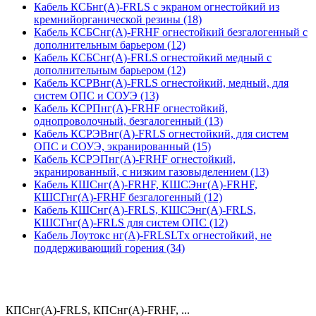
Кабель КСБнг(А)-FRLS с экраном огнестойкий из
кремнийорганической резины (18)
Кабель КСБСнг(А)-FRHF огнестойкий безгалогенный с
дополнительным барьером (12)
Кабель КСБСнг(А)-FRLS огнестойкий медный с
дополнительным барьером (12)
Кабель КСРВнг(А)-FRLS огнестойкий, медный, для
систем ОПС и СОУЭ (13)
Кабель КСРПнг(А)-FRHF огнестойкий,
однопроволочный, безгалогенный (13)
Кабель КСРЭВнг(А)-FRLS огнестойкий, для систем
ОПС и СОУЭ, экранированный (15)
Кабель КСРЭПнг(А)-FRHF огнестойкий,
экранированный, с низким газовыделением (13)
Кабель КШСнг(А)-FRHF, КШСЭнг(А)-FRHF,
КШСГнг(А)-FRHF безгалогенный (12)
Кабель КШСнг(А)-FRLS, КШСЭнг(А)-FRLS,
КШСГнг(А)-FRLS для систем ОПС (12)
Кабель Лоутокс нг(А)-FRLSLTx огнестойкий, не
поддерживающий горения (34)
КПСнг(А)-FRLS, КПСнг(А)-FRHF, ...