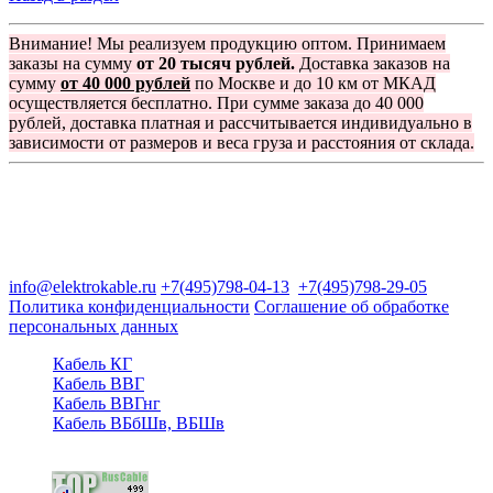
Внимание! Мы реализуем продукцию оптом. Принимаем
заказы на сумму
от 20 тысяч рублей.
Доставка заказов на
сумму
от 40 000 рублей
по Москве и до 10 км от МКАД
осуществляется бесплатно. При сумме заказа до 40 000
рублей, доставка платная и рассчитывается индивидуально в
зависимости от размеров и веса груза и расстояния от склада.
Группа компаний "Электрокабель"
125480, Москва, Туристская ул, д.25, корп.1, оф. 21
info@elektrokable.ru
+7(495)798-04-13
+7(495)798-29-05
Политика конфиденциальности
Соглашение об обработке
персональных данных
Кабель КГ
Кабель ВВГ
Кабель ВВГнг
Кабель ВБбШв, ВБШв