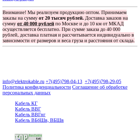
Внимание! Мы реализуем продукцию оптом. Принимаем
заказы на сумму
от 20 тысяч рублей.
Доставка заказов на
сумму
от 40 000 рублей
по Москве и до 10 км от МКАД
осуществляется бесплатно. При сумме заказа до 40 000
рублей, доставка платная и рассчитывается индивидуально в
зависимости от размеров и веса груза и расстояния от склада.
Группа компаний "Электрокабель"
125480, Москва, Туристская ул, д.25, корп.1, оф. 21
info@elektrokable.ru
+7(495)798-04-13
+7(495)798-29-05
Политика конфиденциальности
Соглашение об обработке
персональных данных
Кабель КГ
Кабель ВВГ
Кабель ВВГнг
Кабель ВБбШв, ВБШв