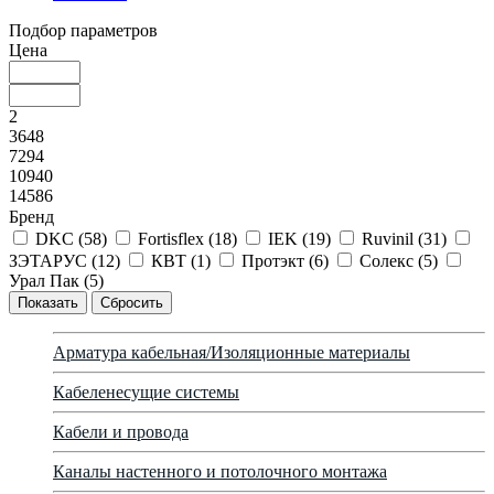
Подбор параметров
Цена
2
3648
7294
10940
14586
Бренд
DKC (
58
)
Fortisflex (
18
)
IEK (
19
)
Ruvinil (
31
)
ЗЭТАРУС (
12
)
КВТ (
1
)
Протэкт (
6
)
Солекс (
5
)
Урал Пак (
5
)
Арматура кабельная/Изоляционные материалы
Кабеленесущие системы
Кабели и провода
Каналы настенного и потолочного монтажа