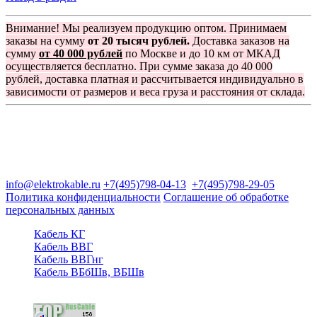
Внимание! Мы реализуем продукцию оптом. Принимаем
заказы на сумму
от 20 тысяч рублей.
Доставка заказов на
сумму
от 40 000 рублей
по Москве и до 10 км от МКАД
осуществляется бесплатно. При сумме заказа до 40 000
рублей, доставка платная и рассчитывается индивидуально в
зависимости от размеров и веса груза и расстояния от склада.
Группа компаний "Электрокабель"
125480, Москва, Туристская ул, д.25, корп.1, оф. 21
info@elektrokable.ru
+7(495)798-04-13
+7(495)798-29-05
Политика конфиденциальности
Соглашение об обработке
персональных данных
Кабель КГ
Кабель ВВГ
Кабель ВВГнг
Кабель ВБбШв, ВБШв