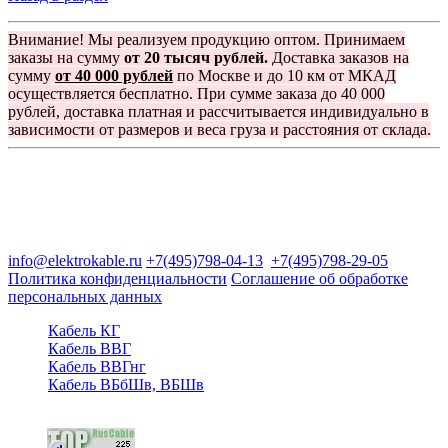
Внимание! Мы реализуем продукцию оптом. Принимаем
заказы на сумму
от 20 тысяч рублей.
Доставка заказов на
сумму
от 40 000 рублей
по Москве и до 10 км от МКАД
осуществляется бесплатно. При сумме заказа до 40 000
рублей, доставка платная и рассчитывается индивидуально в
зависимости от размеров и веса груза и расстояния от склада.
Группа компаний "Электрокабель"
125480, Москва, Туристская ул, д.25, корп.1, оф. 21
info@elektrokable.ru
+7(495)798-04-13
+7(495)798-29-05
Политика конфиденциальности
Соглашение об обработке
персональных данных
Кабель КГ
Кабель ВВГ
Кабель ВВГнг
Кабель ВБбШв, ВБШв