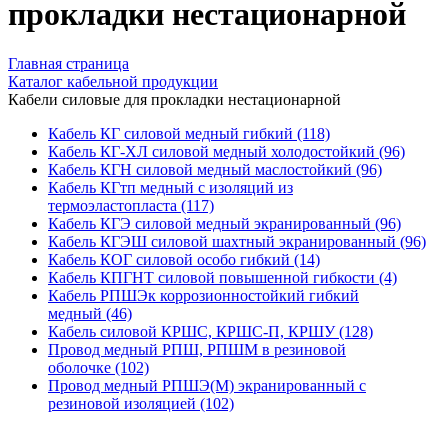
прокладки нестационарной
Главная страница
Каталог кабельной продукции
Кабели силовые для прокладки нестационарной
Кабель КГ силовой медный гибкий (118)
Кабель КГ-ХЛ силовой медный холодостойкий (96)
Кабель КГН силовой медный маслостойкий (96)
Кабель КГтп медный с изоляций из
термоэластопласта (117)
Кабель КГЭ силовой медный экранированный (96)
Кабель КГЭШ силовой шахтный экранированный (96)
Кабель КОГ силовой особо гибкий (14)
Кабель КПГНТ силовой повышенной гибкости (4)
Кабель РПШЭк коррозионностойкий гибкий
медный (46)
Кабель силовой КРШС, КРШС-П, КРШУ (128)
Провод медный РПШ, РПШМ в резиновой
оболочке (102)
Провод медный РПШЭ(М) экранированный с
резиновой изоляцией (102)