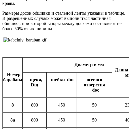
краям.
Размеры досок обшивки и стальной ленты указаны в таблице.
В разрешенных случаях может выполняться частичная
обшивка, при которой зазоры между досками составляют не
более 50% от их ширины.
Диаметр в мм
Длина 
Номер
м
барабана
щеки,
шейки
d
ш
осевого
D
щ
отверстия
doc
8
800
450
50
2
8а
800
450
50
4