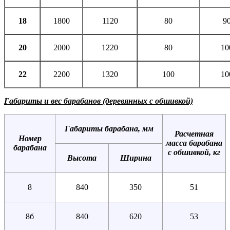
18
1800
1120
80
9
20
2000
1220
80
10
22
2200
1320
100
10
Габариты и вес барабанов (деревянных с обшивкой)
Габариты барабана, мм
Расчетная
Номер
масса барабана
барабана
с обшивкой, кг
Высота
Ширина
8
840
350
51
8б
840
620
53