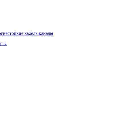
огнестойкие кабель-каналы
еля