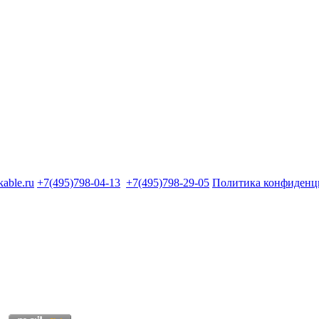
kable.ru
+7(495)798-04-13
+7(495)798-29-05
Политика конфиденц