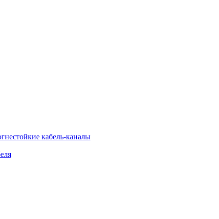
огнестойкие кабель-каналы
еля