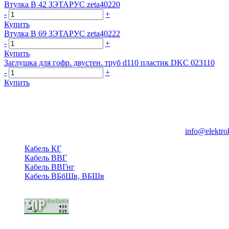
Втулка В 42 ЗЭТАРУС zeta40220
-
+
Купить
Втулка В 69 ЗЭТАРУС zeta40222
-
+
Купить
Заглушка для гофр. двустен. труб d110 пластик DKC 023110
-
+
Купить
Группа компаний "Электрокабель"
125480, Москва, Туристская ул, д.25, корп.1, оф. 21
info@elektro
Кабель КГ
Кабель ВВГ
Кабель ВВГнг
Кабель ВБбШв, ВБШв