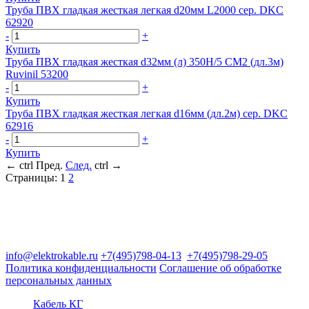
Труба ПВХ гладкая жесткая легкая d20мм L2000 сер. DKC
62920
-
+
Купить
Труба ПВХ гладкая жесткая d32мм (л) 350Н/5 СМ2 (дл.3м)
Ruvinil 53200
-
+
Купить
Труба ПВХ гладкая жесткая легкая d16мм (дл.2м) сер. DKC
62916
-
+
Купить
←
ctrl
Пред.
След.
ctrl
→
Страницы:
1
2
Группа компаний "Электрокабель"
125480, Москва, Туристская ул, д.25, корп.1, оф. 21
info@elektrokable.ru
+7(495)798-04-13
+7(495)798-29-05
Политика конфиденциальности
Соглашение об обработке
персональных данных
Кабель КГ