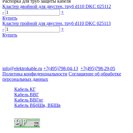
Распорка для труб защиты кабеля
Кластер двойной для двустен. труб d110 DKC 025112
-
+
Купить
Кластер тройной для двустен. труб d110 DKC 025113
-
+
Купить
Группа компаний "Электрокабель"
125480, Москва, Туристская ул, д.25, корп.1, оф. 21
info@elektrokable.ru
+7(495)798-04-13
+7(495)798-29-05
Политика конфиденциальности
Соглашение об обработке
персональных данных
Кабель КГ
Кабель ВВГ
Кабель ВВГнг
Кабель ВБбШв, ВБШв