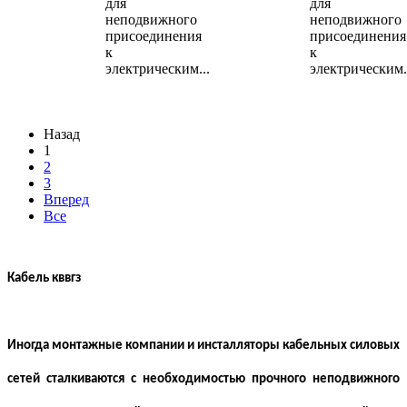
для
для
неподвижного
неподвижного
присоединения
присоединения
к
к
электрическим...
электрическим.
Назад
1
2
3
Вперед
Все
Кабель кввгз
Иногда монтажные компании и инсталляторы кабельных силовых
сетей сталкиваются с необходимостью прочного неподвижного