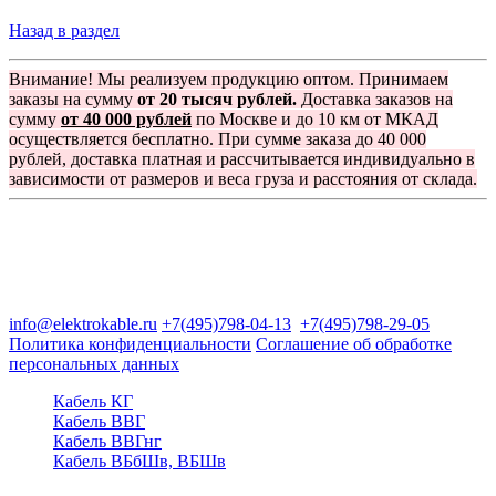
Назад в раздел
Внимание! Мы реализуем продукцию оптом. Принимаем
заказы на сумму
от 20 тысяч рублей.
Доставка заказов на
сумму
от 40 000 рублей
по Москве и до 10 км от МКАД
осуществляется бесплатно. При сумме заказа до 40 000
рублей, доставка платная и рассчитывается индивидуально в
зависимости от размеров и веса груза и расстояния от склада.
Группа компаний "Электрокабель"
125480, Москва, Туристская ул, д.25, корп.1, оф. 21
info@elektrokable.ru
+7(495)798-04-13
+7(495)798-29-05
Политика конфиденциальности
Соглашение об обработке
персональных данных
Кабель КГ
Кабель ВВГ
Кабель ВВГнг
Кабель ВБбШв, ВБШв