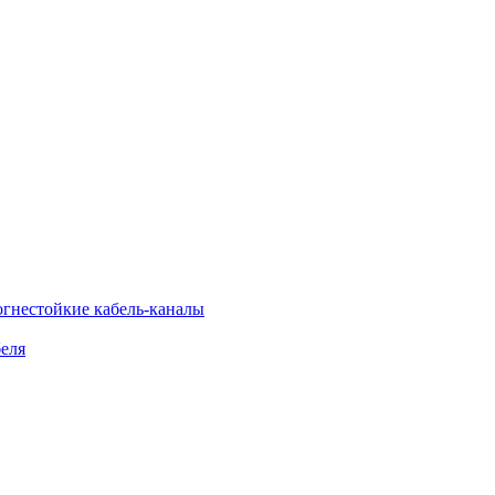
огнестойкие кабель-каналы
еля