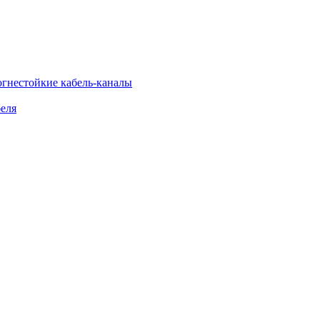
огнестойкие кабель-каналы
еля