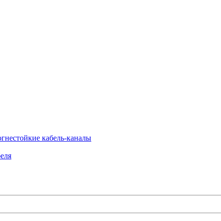
огнестойкие кабель-каналы
еля