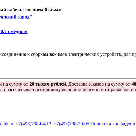
й кабель сечением 6 кв.мм
инский завод"
0,75 медный
оединения к сборкам зажимов электрических устройств, для про
ы на сумму
от 20 тысяч рублей.
Доставка заказов на сумму
от 4
я и рассчитывается индивидуально в зависимости от размеров и в
kable.ru
+7(495)798-04-13
+7(495)798-29-05
Политика конфиденц