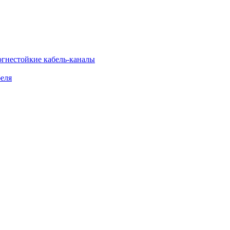
огнестойкие кабель-каналы
еля