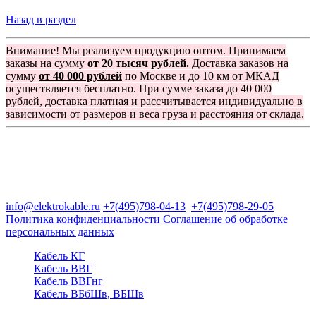
Назад в раздел
Внимание! Мы реализуем продукцию оптом. Принимаем
заказы на сумму
от 20 тысяч рублей.
Доставка заказов на
сумму
от 40 000 рублей
по Москве и до 10 км от МКАД
осуществляется бесплатно. При сумме заказа до 40 000
рублей, доставка платная и рассчитывается индивидуально в
зависимости от размеров и веса груза и расстояния от склада.
Группа компаний "Электрокабель"
125480, Москва, Туристская ул, д.25, корп.1, оф. 21
info@elektrokable.ru
+7(495)798-04-13
+7(495)798-29-05
Политика конфиденциальности
Соглашение об обработке
персональных данных
Кабель КГ
Кабель ВВГ
Кабель ВВГнг
Кабель ВБбШв, ВБШв