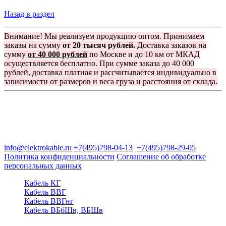
Назад в раздел
Внимание! Мы реализуем продукцию оптом. Принимаем
заказы на сумму
от 20 тысяч рублей.
Доставка заказов на
сумму
от 40 000 рублей
по Москве и до 10 км от МКАД
осуществляется бесплатно. При сумме заказа до 40 000
рублей, доставка платная и рассчитывается индивидуально в
зависимости от размеров и веса груза и расстояния от склада.
Группа компаний "Электрокабель"
125480, Москва, Туристская ул, д.25, корп.1, оф. 21
info@elektrokable.ru
+7(495)798-04-13
+7(495)798-29-05
Политика конфиденциальности
Соглашение об обработке
персональных данных
Кабель КГ
Кабель ВВГ
Кабель ВВГнг
Кабель ВБбШв, ВБШв