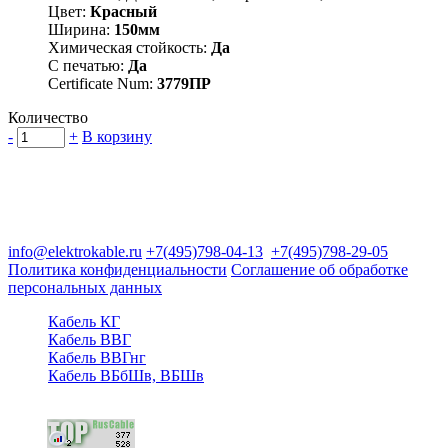
Цвет:
Красный
Ширина:
150мм
Химическая стойкость:
Да
С печатью:
Да
Certificate Num:
3779ПР
Количество
-
+
В корзину
Группа компаний "Электрокабель"
125480, Москва, Туристская ул, д.25, корп.1, оф. 21
info@elektrokable.ru
+7(495)798-04-13
+7(495)798-29-05
Политика конфиденциальности
Соглашение об обработке
персональных данных
Кабель КГ
Кабель ВВГ
Кабель ВВГнг
Кабель ВБбШв, ВБШв