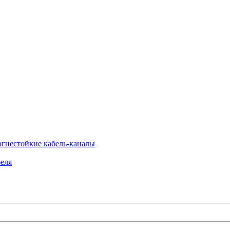
огнестойкие кабель-каналы
еля