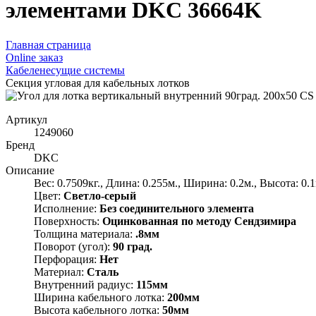
элементами DKC 36664K
Главная страница
Оnline заказ
Кабеленесущие системы
Секция угловая для кабельных лотков
Артикул
1249060
Бренд
DKC
Описание
Вес: 0.7509кг., Длина: 0.255м., Ширина: 0.2м., Высота: 0.1
Цвет:
Светло-серый
Исполнение:
Без соединительного элемента
Поверхность:
Оцинкованная по методу Сендзимира
Толщина материала:
.8мм
Поворот (угол):
90 град.
Перфорация:
Нет
Материал:
Сталь
Внутренний радиус:
115мм
Ширина кабельного лотка:
200мм
Высота кабельного лотка:
50мм