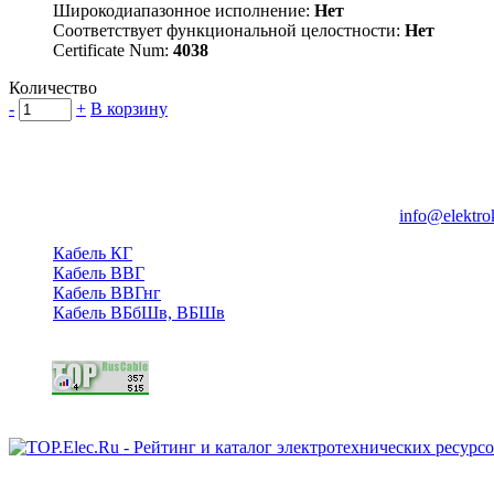
Широкодиапазонное исполнение:
Нет
Соответствует функциональной целостности:
Нет
Certificate Num:
4038
Количество
-
+
В корзину
Группа компаний "Электрокабель"
125480, Москва, Туристская ул, д.25, корп.1, оф. 21
info@elektro
Кабель КГ
Кабель ВВГ
Кабель ВВГнг
Кабель ВБбШв, ВБШв
Copyright © 2006 - 2026 Копирование материалов запрещено.