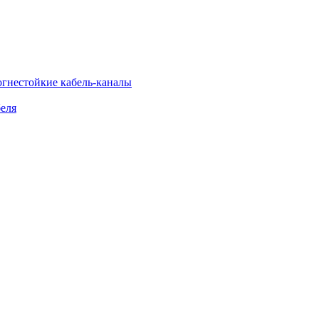
огнестойкие кабель-каналы
еля