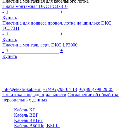
Пластина монтажная для кабельного лотка
Плата монтажная DKC FC37310
-
+
Купить
Пластина для подвеса провол. лотка на шпильке DKC
FC37311
-
+
Купить
Пластина монтаж. верт. DKC LP3000
-
+
Купить
Группа компаний "Электрокабель"
125480, Москва, Туристская ул, д.25, корп.1, оф. 21
info@elektrokable.ru
+7(495)798-04-13
+7(495)798-29-05
Политика конфиденциальности
Соглашение об обработке
персональных данных
Кабель КГ
Кабель ВВГ
Кабель ВВГнг
Кабель ВБбШв, ВБШв