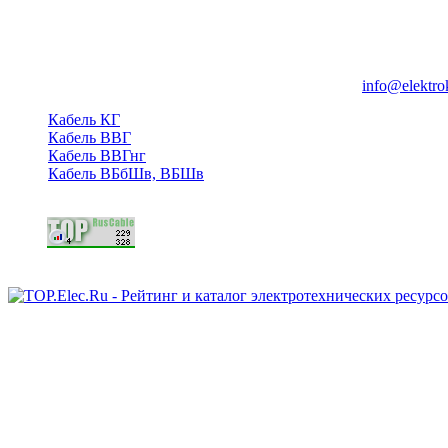
Группа компаний "Электрокабель"
125480, Москва, Туристская ул, д.25, корп.1, оф. 21
info@elektro
Кабель КГ
Кабель ВВГ
Кабель ВВГнг
Кабель ВБбШв, ВБШв
Copyright © 2006 - 2026 Копирование материалов запрещено.