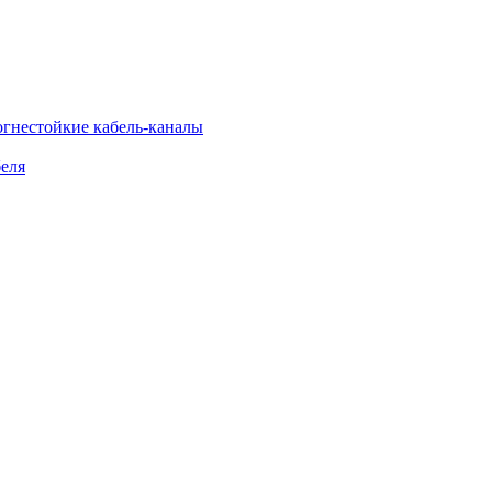
огнестойкие кабель-каналы
еля