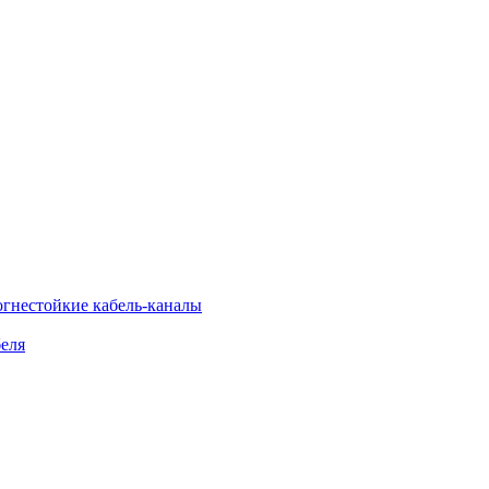
огнестойкие кабель-каналы
еля