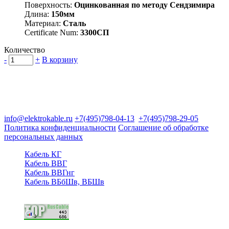
Поверхность:
Оцинкованная по методу Сендзимира
Длина:
150мм
Материал:
Сталь
Certificate Num:
3300СП
Количество
-
+
В корзину
Группа компаний "Электрокабель"
125480, Москва, Туристская ул, д.25, корп.1, оф. 21
info@elektrokable.ru
+7(495)798-04-13
+7(495)798-29-05
Политика конфиденциальности
Соглашение об обработке
персональных данных
Кабель КГ
Кабель ВВГ
Кабель ВВГнг
Кабель ВБбШв, ВБШв