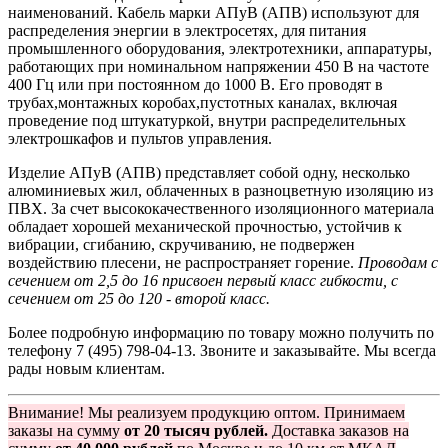
наименований. Кабель марки АПуВ (АПВ) используют для
распределения энергии в электросетях, для питания
промышленного оборудования, электротехники, аппаратуры,
работающих при номинальном напряжении 450 В на частоте
400 Гц или при постоянном до 1000 В. Его проводят в
трубах,монтажных коробах,пустотных каналах, включая
проведение под штукатуркой, внутри распределительных
электрошкафов и пультов управления.
Изделие АПуВ (АПВ) представляет собой одну, несколько
алюминиевых жил, облаченных в разноцветную изоляцию из
ПВХ. За счет высококачественного изоляционного материала
обладает хорошей механической прочностью, устойчив к
вибрации, сгибанию, скручиванию, не подвержен
воздействию плесени, не распространяет горение.
Проводам с
сечением от 2,5 до 16 присвоен первый класс гибкости, с
сечением от 25 до 120 - второй класс.
Более подробную информацию по товару можно получить по
телефону 7 (495) 798-04-13. Звоните и заказывайте. Мы всегда
рады новым клиентам.
Внимание! Мы реализуем продукцию оптом. Принимаем
заказы на сумму
от 20 тысяч рублей.
Доставка заказов на