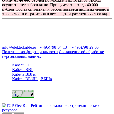
сумму
от 40 000 рублей
по Москве и до 10 км от МКАД
осуществляется бесплатно. При сумме заказа до 40 000
рублей, доставка платная и рассчитывается индивидуально в
зависимости от размеров и веса груза и расстояния от склада.
Группа компаний "Электрокабель"
125480, Москва, Туристская ул, д.25, корп.1, оф. 21
info@elektrokable.ru
+7(495)798-04-13
+7(495)798-29-05
Политика конфиденциальности
Соглашение об обработке
персональных данных
Кабель КГ
Кабель ВВГ
Кабель ВВГнг
Кабель ВБбШв, ВБШв