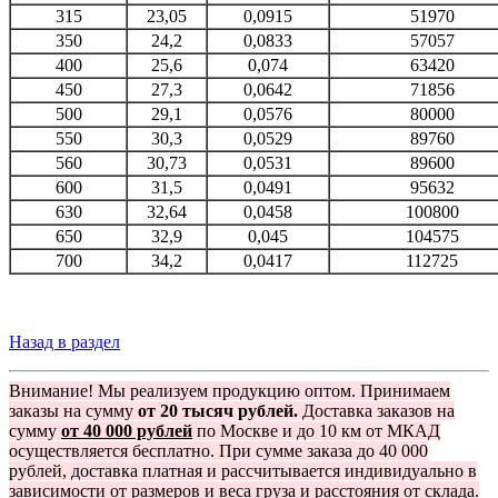
315
23,05
0,0915
51970
350
24,2
0,0833
57057
400
25,6
0,074
63420
450
27,3
0,0642
71856
500
29,1
0,0576
80000
550
30,3
0,0529
89760
560
30,73
0,0531
89600
600
31,5
0,0491
95632
630
32,64
0,0458
100800
650
32,9
0,045
104575
700
34,2
0,0417
112725
Назад в раздел
Внимание! Мы реализуем продукцию оптом. Принимаем
заказы на сумму
от 20 тысяч рублей.
Доставка заказов на
сумму
от 40 000 рублей
по Москве и до 10 км от МКАД
осуществляется бесплатно. При сумме заказа до 40 000
рублей, доставка платная и рассчитывается индивидуально в
зависимости от размеров и веса груза и расстояния от склада.