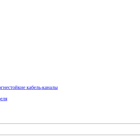
огнестойкие кабель-каналы
еля