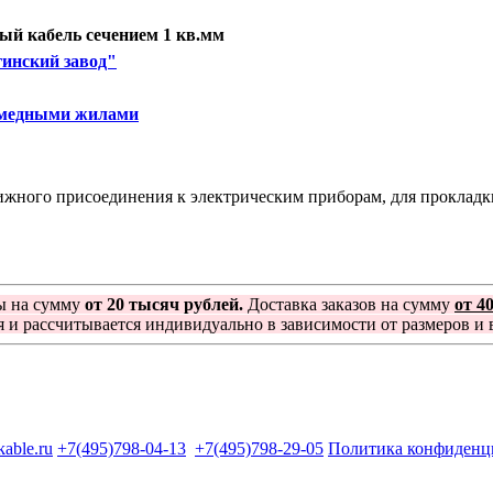
й кабель сечением 1 кв.мм
инский завод"
 медными жилами
жного присоединения к электрическим приборам, для прокладки
ы на сумму
от 20 тысяч рублей.
Доставка заказов на сумму
от 4
я и рассчитывается индивидуально в зависимости от размеров и в
kable.ru
+7(495)798-04-13
+7(495)798-29-05
Политика конфиденц