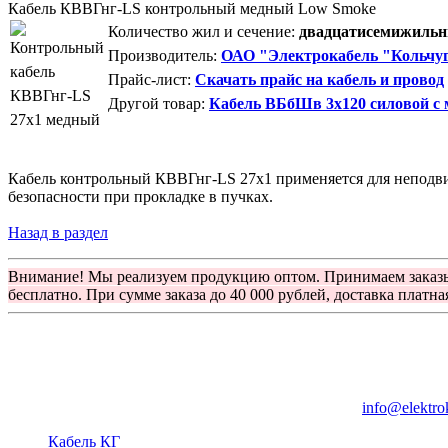
Кабель КВВГнг-LS контрольный медный Low Smoke
Количество жил и сечение:
двадцатисемижильны
Производитель:
ОАО "Электрокабель "Кольчуг
Прайс-лист:
Скачать прайс на кабель и провод
Другой товар:
Кабель ВБбШв 3х120 силовой с
Кабель контрольный КВВГнг-LS 27х1 применяется для неподви
безопасности при прокладке в пучках.
Назад в раздел
Внимание! Мы реализуем продукцию оптом. Принимаем заказ
бесплатно. При сумме заказа до 40 000 рублей, доставка платна
Группа компаний "Электрокабель"
125480, Москва, Туристская ул, д.25, корп.1, оф. 21
info@elektro
Кабель КГ