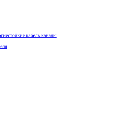
огнестойкие кабель-каналы
еля