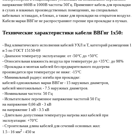
напряжение 660В и 1000В частоты 50Гц. Применяют кабель для прокладки
в сухих и влажных производственных помещениях, на специальных
кабельных эстакадах, в блоках, а также для прокладки на открытом воздухе.
Кабели марки ВВГнг не распространяют горение при прокладке в пучках.
Технические характеристики кабеля ВВГнг 1x50:
- Вид климатического исполнения кабелей УХЛ и Т, категорий размещения 1
и 5 по ГОСТ 15150-69
- Диапазон температур эксплуатации: от -50°С до +50°С
- Относительная влажность воздуха при температуре до +35°С: до 98%
- Прокладка и монтаж кабелей без предварительного подогрева
производится при температуре не ниже: -15°С
- Минимальный радиус изгиба при прокладке:
кабелей одножильных марки ВВГнг - 15 наружных диаметров,
кабелей многожильных - 7.5 наружных диаметров.
- Номинальная частота: 50 Гц
- Испытательное переменное напряжение частотой 50 Гц:
на напряжение 0,66 кВ - 3 кВ
на напряжение 1 кВ - 3.5 кВ
- Длительно допустимая температура нагрева жил кабелей при
эксплуатации: +70°С
- Строительная длина кабелей для сечений основных жил:
2
1.5 - 16 мм
- 450 м