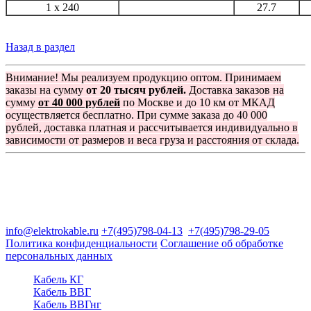
1 x 240
27.7
Назад в раздел
Внимание! Мы реализуем продукцию оптом. Принимаем
заказы на сумму
от 20 тысяч рублей.
Доставка заказов на
сумму
от 40 000 рублей
по Москве и до 10 км от МКАД
осуществляется бесплатно. При сумме заказа до 40 000
рублей, доставка платная и рассчитывается индивидуально в
зависимости от размеров и веса груза и расстояния от склада.
Группа компаний "Электрокабель"
125480, Москва, Туристская ул, д.25, корп.1, оф. 21
info@elektrokable.ru
+7(495)798-04-13
+7(495)798-29-05
Политика конфиденциальности
Соглашение об обработке
персональных данных
Кабель КГ
Кабель ВВГ
Кабель ВВГнг