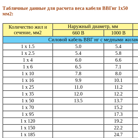
Табличные данные для расчета веса кабеля ВВГнг 1х50
мм2:
Наружный диаметр, мм
Количество жил и
сечение, мм2
660 В
1000 В
Силовой кабель ВВГ нг с медными жила
1 x 1.5
5.0
5.4
1 x 2.5
5.4
5.8
1 x 4
6.0
6.6
1 x 6
6.5
7.1
1 x 10
7.8
8.0
1 x 16
9.9
10.1
1 x 25
11.0
11.2
1 x 35
12.0
12.2
1 x 50
13.5
13.7
1 x 70
15.2
1 x 95
17.3
1 x 120
19.2
1 x 150
22.2
1 x 185
24.7