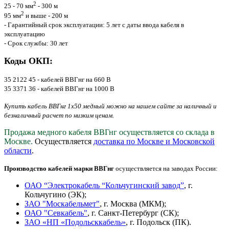
2
25 - 70 мм
- 300 м
2
95 мм
и выше - 200 м
- Гарантийный срок эксплуатации: 5 лет с даты ввода кабеля в
эксплуатацию
- Срок службы: 30 лет
Коды ОКП:
35 2122 45 - кабелей ВВГнг на 660 В
35 3371 36 - кабелей ВВГнг на 1000 В
Купить кабель ВВГнг 1х50 медный можно на нашем сайте за наличный и
безналичный расчет по низким ценам.
Продажа медного кабеля ВВГнг осуществляется со склада в
Москве.
Осуществляется
доставка по Москве и Московской
области
.
Производство кабелей марки ВВГнг
осуществляется на заводах России:
ОАО “Электрокабель “Кольчугинский завод”
, г.
Кольчугино (ЭК);
ЗАО "Москабельмет"
, г. Москва (МКМ);
ОАО "Севкабель"
, г. Санкт-Петербург (СК);
ЗАО «НП «Подольсккабель»
, г. Подольск (ПК).