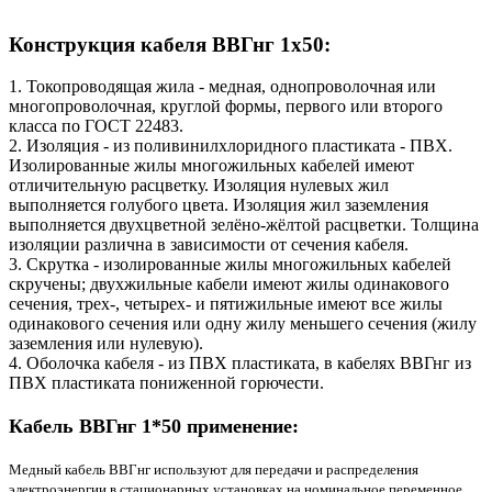
Конструкция кабеля ВВГнг 1х50:
1. Токопроводящая жила - медная, однопроволочная или
многопроволочная, круглой формы, первого или второго
класса по ГОСТ 22483.
2. Изоляция - из поливинилхлоридного пластиката - ПВХ.
Изолированные жилы многожильных кабелей имеют
отличительную расцветку. Изоляция нулевых жил
выполняется голубого цвета. Изоляция жил заземления
выполняется двухцветной зелёно-жёлтой расцветки. Толщина
изоляции различна в зависимости от сечения кабеля.
3. Скрутка - изолированные жилы многожильных кабелей
скручены; двухжильные кабели имеют жилы одинакового
сечения, трех-, четырех- и пятижильные имеют все жилы
одинакового сечения или одну жилу меньшего сечения (жилу
заземления или нулевую).
4. Оболочка кабеля - из ПВХ пластиката, в кабелях ВВГнг из
ПВХ пластиката пониженной горючести.
Кабель ВВГнг 1*50 применение:
Медный кабель ВВГнг используют для передачи и распределения
электроэнергии в стационарных установках на номинальное переменное