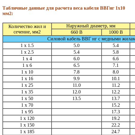
Табличные данные для расчета веса кабеля ВВГнг 1х10
мм2:
Наружный диаметр, мм
Количество жил и
сечение, мм2
660 В
1000 В
Силовой кабель ВВГ нг с медными жила
1 x 1.5
5.0
5.4
1 x 2.5
5.4
5.8
1 x 4
6.0
6.6
1 x 6
6.5
7.1
1 x 10
7.8
8.0
1 x 16
9.9
10.1
1 x 25
11.0
11.2
1 x 35
12.0
12.2
1 x 50
13.5
13.7
1 x 70
15.2
1 x 95
17.3
1 x 120
19.2
1 x 150
22.2
1 x 185
24.7