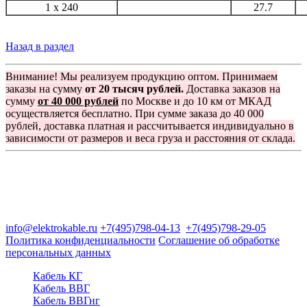
1 x 240
27.7
Назад в раздел
Внимание! Мы реализуем продукцию оптом. Принимаем
заказы на сумму
от 20 тысяч рублей.
Доставка заказов на
сумму
от 40 000 рублей
по Москве и до 10 км от МКАД
осуществляется бесплатно. При сумме заказа до 40 000
рублей, доставка платная и рассчитывается индивидуально в
зависимости от размеров и веса груза и расстояния от склада.
Группа компаний "Электрокабель"
125480, Москва, Туристская ул, д.25, корп.1, оф. 21
info@elektrokable.ru
+7(495)798-04-13
+7(495)798-29-05
Политика конфиденциальности
Соглашение об обработке
персональных данных
Кабель КГ
Кабель ВВГ
Кабель ВВГнг