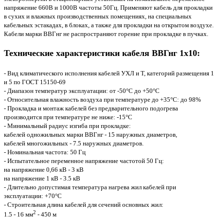
напряжение 660В и 1000В частоты 50Гц. Применяют кабель для прокладки
в сухих и влажных производственных помещениях, на специальных
кабельных эстакадах, в блоках, а также для прокладки на открытом воздухе.
Кабели марки ВВГнг не распространяют горение при прокладке в пучках.
Технические характеристики кабеля ВВГнг 1x10:
- Вид климатического исполнения кабелей УХЛ и Т, категорий размещения 1
и 5 по ГОСТ 15150-69
- Диапазон температур эксплуатации: от -50°С до +50°С
- Относительная влажность воздуха при температуре до +35°С: до 98%
- Прокладка и монтаж кабелей без предварительного подогрева
производится при температуре не ниже: -15°С
- Минимальный радиус изгиба при прокладке:
кабелей одножильных марки ВВГнг - 15 наружных диаметров,
кабелей многожильных - 7.5 наружных диаметров.
- Номинальная частота: 50 Гц
- Испытательное переменное напряжение частотой 50 Гц:
на напряжение 0,66 кВ - 3 кВ
на напряжение 1 кВ - 3.5 кВ
- Длительно допустимая температура нагрева жил кабелей при
эксплуатации: +70°С
- Строительная длина кабелей для сечений основных жил:
2
1.5 - 16 мм
- 450 м