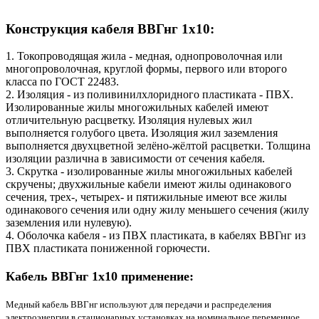
Конструкция кабеля ВВГнг 1х10:
1. Токопроводящая жила - медная, однопроволочная или
многопроволочная, круглой формы, первого или второго
класса по ГОСТ 22483.
2. Изоляция - из поливинилхлоридного пластиката - ПВХ.
Изолированные жилы многожильных кабелей имеют
отличительную расцветку. Изоляция нулевых жил
выполняется голубого цвета. Изоляция жил заземления
выполняется двухцветной зелёно-жёлтой расцветки. Толщина
изоляции различна в зависимости от сечения кабеля.
3. Скрутка - изолированные жилы многожильных кабелей
скручены; двухжильные кабели имеют жилы одинакового
сечения, трех-, четырех- и пятижильные имеют все жилы
одинакового сечения или одну жилу меньшего сечения (жилу
заземления или нулевую).
4. Оболочка кабеля - из ПВХ пластиката, в кабелях ВВГнг из
ПВХ пластиката пониженной горючести.
Кабель ВВГнг 1
х
10 применение:
Медный кабель ВВГнг используют для передачи и распределения
электроэнергии в стационарных установках на номинальное переменное