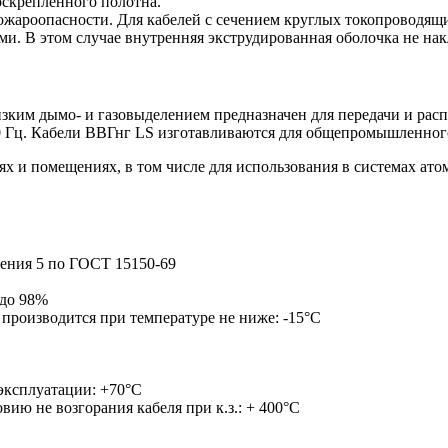
оскрепленного полотна.
ароопасности. Для кабелей с сечением круглых токопроводящи
. В этом случае внутренняя экструдированная оболочка не нак
зким дымо- и газовыделением предназначен для передачи и рас
0 Гц. Кабели ВВГнг LS изготавливаются для общепромышленног
х и помещениях, в том числе для использования в системах ато
щения 5 по ГОСТ 15150-69
 до 98%
 производится при температуре не ниже: -15°С
 эксплуатации: +70°С
ию не возгорания кабеля при к.з.: + 400°С