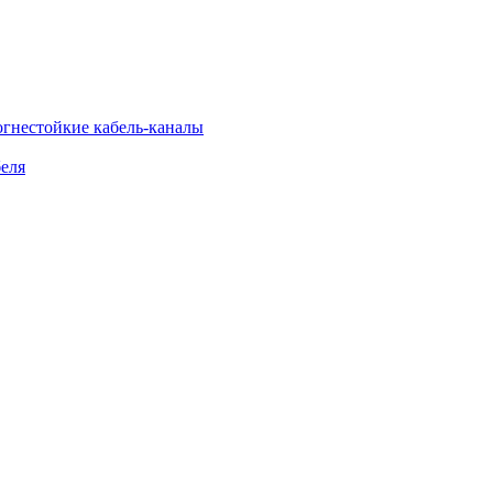
огнестойкие кабель-каналы
еля