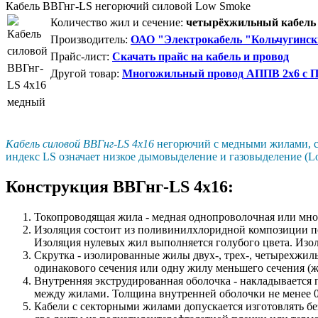
Кабель ВВГнг-LS негорючий силовой Low Smoke
Количество жил и сечение:
четырёхжильный кабель 
Производитель:
ОАО "Электрокабель "Кольчугинск
Прайс-лист:
Скачать прайс на кабель и провод
Другой товар:
Многожильный провод АППВ 2x6 с П
Кабель силовой ВВГнг-LS 4х16
негорючий с медными жилами, с
индекс LS означает низкое дымовыделение и газовыделение (
Конструкция ВВГнг-LS 4х16:
Токопроводящая жила - медная однопроволочная или мно
Изоляция состоит из поливинилхлоридной композиции 
Изоляция нулевых жил выполняется голубого цвета. Изол
Скрутка - изолированные жилы двух-, трех-, четырехжи
одинакового сечения или одну жилу меньшего сечения (ж
Внутренняя экструдированная оболочка - накладываетс
между жилами. Толщина внутренней оболочки не менее 0
Кабели с секторными жилами допускается изготовлять б