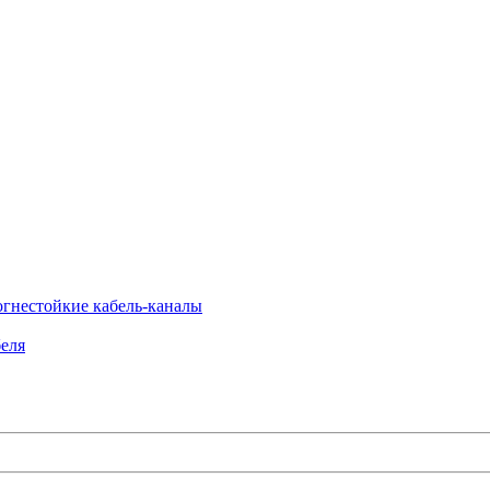
огнестойкие кабель-каналы
еля