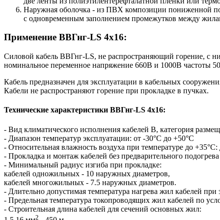
две ленты из полиэтилентерефталатной пленки или терм
Наружная оболочка - из ПВХ композиции пониженной пож
с одновременным заполнением промежутков между жилами
Применение ВВГнг-LS 4х16:
Силовой кабель ВВГнг-LS, не распространяющий горение, с ни
номинальное переменное напряжение 660В и 1000В частоты 5
Кабель предназначен для эксплуатации в кабельных сооружения
Кабели не распространяют горение при прокладке в пучках.
Технические характеристики ВВГнг-LS 4х16:
- Вид климатического исполнения кабелей В, категория разме
- Диапазон температур эксплуатации: от -30°С до +50°С
- Относительная влажность воздуха при температуре до +35°С:
- Прокладка и монтаж кабелей без предварительного подогрева
- Минимальный радиус изгиба при прокладке:
кабелей одножильных - 10 наружных диаметров,
кабелей многожильных - 7.5 наружных диаметров.
- Длительно допустимая температура нагрева жил кабелей при
- Предельная температура токопроводящих жил кабелей по услов
- Строительная длина кабелей для сечений основных жил:
2
1,5 16 мм
- 450 м