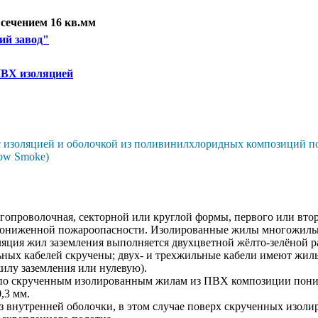
сечением 16 кв.мм
ий завод"
ВХ изоляцией
 изоляцией и оболочкой из поливинилхлоридных композиций 
Low Smoke)
гопроволочная, секторной или круглой формы, первого или втор
пониженной пожароопасности. Изолированные жилы многожильн
яция жил заземления выполняется двухцветной жёлто-зелёной р
льных кабелей скручены; двух- и трехжильные кабели имеют жи
илу заземления или нулевую).
я по скрученным изолированным жилам из ПВХ композиции пони
,3 мм.
ез внутренней оболочки, в этом случае поверх скрученных изол