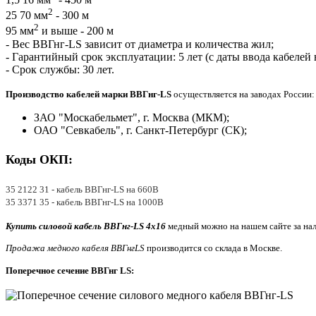
2
25 70 мм
- 300 м
2
95 мм
и выше - 200 м
- Вес ВВГнг-LS зависит от диаметра и количества жил;
- Гарантийный срок эксплуатации: 5 лет (с даты ввода кабелей 
- Срок службы: 30 лет.
Производство кабелей марки ВВГнг-LS
осуществляется на заводах России:
ЗАО "Москабельмет", г. Москва (МКМ);
ОАО "Севкабель", г. Санкт-Петербург (СК);
Коды ОКП:
35 2122 31 - кабель ВВГнг-LS на 660В
35 3371 35 - кабель ВВГнг-LS на 1000В
Купить силовой кабель ВВГнг-LS 4х16
медный можно на нашем сайте за нал
Продажа медного кабеля ВВГнг
LS
производится со склада в Москве.
Поперечное сечение ВВГнг LS: