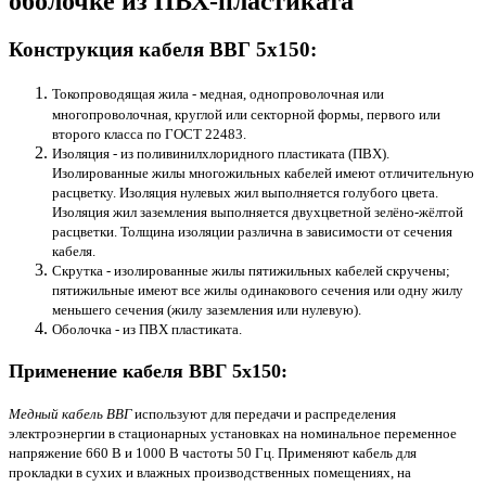
оболочке из ПВХ-пластиката
Конструкция кабеля ВВГ 5х150:
Токопроводящая жила - медная, однопроволочная или
многопроволочная, круглой или секторной формы, первого или
второго класса по ГОСТ 22483.
Изоляция - из поливинилхлоридного пластиката (ПВХ).
Изолированные жилы многожильных кабелей имеют отличительную
расцветку. Изоляция нулевых жил выполняется голубого цвета.
Изоляция жил заземления выполняется двухцветной зелёно-жёлтой
расцветки. Толщина изоляции различна в зависимости от сечения
кабеля.
Скрутка - изолированные жилы пятижильных кабелей скручены;
пятижильные имеют все жилы одинакового сечения или одну жилу
меньшего сечения (жилу заземления или нулевую).
Оболочка - из ПВХ пластиката.
Применение кабеля ВВГ 5х150:
Медный кабель ВВГ
используют для передачи и распределения
электроэнергии в стационарных установках на номинальное переменное
напряжение 660 В и 1000 В частоты 50 Гц. Применяют кабель для
прокладки в сухих и влажных производственных помещениях, на