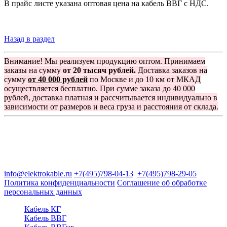
В прайс листе указана оптовая цена на кабель ВВГ с НДС.
Назад в раздел
Внимание! Мы реализуем продукцию оптом. Принимаем
заказы на сумму
от 20 тысяч рублей.
Доставка заказов на
сумму
от 40 000 рублей
по Москве и до 10 км от МКАД
осуществляется бесплатно. При сумме заказа до 40 000
рублей, доставка платная и рассчитывается индивидуально в
зависимости от размеров и веса груза и расстояния от склада.
Группа компаний "Электрокабель"
125480, Москва, Туристская ул, д.25, корп.1, оф. 21
info@elektrokable.ru
+7(495)798-04-13
+7(495)798-29-05
Политика конфиденциальности
Соглашение об обработке
персональных данных
Кабель КГ
Кабель ВВГ