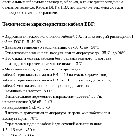
специальных кабельных эстакадах, в блоках, а также для прокладки на
открытом воздухе. Кабели ВВГ с ПВХ изоляцией не рекомендуют для
прокладки в земле или траншеях.
Технические характеристики кабеля ВВГ:
- Вид климатического исполнения кабелей УХЛ и Т, категорий размещения 1
и 5 по ГОСТ 15150-69
- Диапазон температур эксплуатации: от -50°С до +50°С
- Относительная влажность воздуха при температуре до +35°С: до 98%
- Прокладка и монтаж кабелей без предварительного подогрева
производится при температуре не ниже: -15°С
- Минимальный радиус изгиба при прокладке:
кабелей одножильных марки ВВГ - 10 наружных диаметров,
кабелей одножильных марки ВВГнг - 15 наружных диаметров,
кабелей многожильных - 7.5 наружных диаметров.
- Номинальная частота: 50 Гц
- Испытательное переменное напряжение частотой 50 Гц:
на напряжение 0,66 кВ - 3 кВ
на напряжение 1 кВ - 3.5 кВ
- Длительно допустимая температура нагрева жил кабелей при
эксплуатации: +70°С
- Строительная длина кабелей для сечений основных жил:
2
1.5 - 16 мм
- 450 м
2
25 - 70 мм
- 300 м