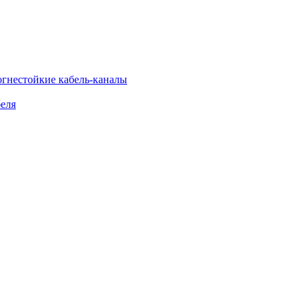
огнестойкие кабель-каналы
еля