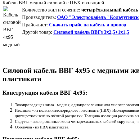
Кабель ВВГ медный силовой с ПВХ изоляцией
Количество жил и сечение:
четырёхжильный кабель 
Производитель:
ОАО "Электрокабель "Кольчугинск
Прайс-лист:
Скачать прайс на кабель и провод
Другой товар:
Силовой кабель ВВГз 3х2,5+1х1,5
Силовой кабель ВВГ 4х95 с медными жи
пластиката
Конструкция кабеля ВВГ 4х95:
Токопроводящая жила - медная, однопроволочная или многопроволочн
Изоляция - из поливинилхлоридного пластиката (ПВХ). Изолированны
двухцветной зелёно-жёлтой расцветки. Толщина изоляции различна в з
Скрутка - изолированные жилы четырехжильных кабелей скручены; че
Оболочка - из ПВХ пластиката.