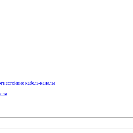
огнестойкие кабель-каналы
еля