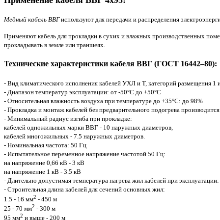
Применение кабеля ВВГ 4х95:
Медный кабель ВВГ
используют для передачи и распределения электроэнерг
Применяют кабель для прокладки в сухих и влажных производственных помещ
прокладывать в земле или траншеях.
Технические характеристики кабеля ВВГ (ГОСТ 16442–80):
- Вид климатического исполнения кабелей УХЛ и Т, категорий размещения 1 
- Диапазон температур эксплуатации: от -50°С до +50°С
- Относительная влажность воздуха при температуре до +35°С: до 98%
- Прокладка и монтаж кабелей без предварительного подогрева производится
- Минимальный радиус изгиба при прокладке:
кабелей одножильных марки ВВГ - 10 наружных диаметров,
кабелей многожильных - 7.5 наружных диаметров.
- Номинальная частота: 50 Гц
- Испытательное переменное напряжение частотой 50 Гц:
на напряжение 0,66 кВ - 3 кВ
на напряжение 1 кВ - 3.5 кВ
- Длительно допустимая температура нагрева жил кабелей при эксплуатации:
- Строительная длина кабелей для сечений основных жил:
2
1.5 - 16 мм
- 450 м
2
25 - 70 мм
- 300 м
2
95 мм
и выше - 200 м