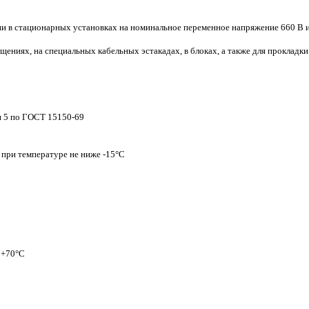
ии в стационарных установках на номинальное переменное напряжение 660 В и
ениях, на специальных кабельных эстакадах, в блоках, а также для прокладк
и 5 по ГОСТ 15150-69
 при температуре не ниже -15°С
 +70°С