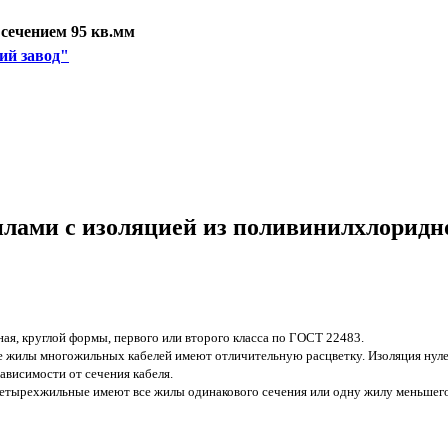
сечением 95 кв.мм
ий завод"
лами с изоляцией из поливинилхлоридно
ая, круглой формы, первого или второго класса по ГОСТ 22483.
е жилы многожильных кабелей имеют отличительную расцветку. Изоляция нуле
ависимости от сечения кабеля.
тырехжильные имеют все жилы одинакового сечения или одну жилу меньшего 