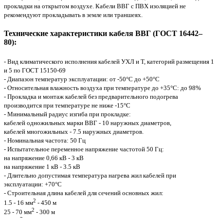
прокладки на открытом воздухе. Кабели ВВГ с ПВХ изоляцией не
рекомендуют прокладывать в земле или траншеях.
Технические характеристики кабеля ВВГ (ГОСТ 16442–
80):
- Вид климатического исполнения кабелей УХЛ и Т, категорий размещения 1
и 5 по ГОСТ 15150-69
- Диапазон температур эксплуатации: от -50°С до +50°С
- Относительная влажность воздуха при температуре до +35°С: до 98%
- Прокладка и монтаж кабелей без предварительного подогрева
производится при температуре не ниже -15°С
- Минимальный радиус изгиба при прокладке:
кабелей одножильных марки ВВГ - 10 наружных диаметров,
кабелей многожильных - 7.5 наружных диаметров.
- Номинальная частота: 50 Гц
- Испытательное переменное напряжение частотой 50 Гц:
на напряжение 0,66 кВ - 3 кВ
на напряжение 1 кВ - 3.5 кВ
- Длительно допустимая температура нагрева жил кабелей при
эксплуатации: +70°С
- Строительная длина кабелей для сечений основных жил:
2
1.5 - 16 мм
- 450 м
2
25 - 70 мм
- 300 м