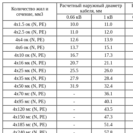
Расчетный наружный диаметр
Количество жил и
кабеля, мм
сечение, мм3
0.66 кВ
1 кВ
4х1.5 ок (N, PE)
10.0
11.0
4х2.5 ок (N, PE)
11.0
12.0
4х4 ок (N, PE)
12.6
13.9
4х6 ок (N, PE)
13.7
15.1
4х10 ок (N, PE)
16.7
17.3
4х16 мк (N, PE)
20.7
21.1
4х25 мк (N, PE)
25.5
26.0
4х35 мк (N, PE)
27.9
28.4
4х50 мк (N, PE)
31.9
32.4
4х70 мс (N, PE)
-
36.1
4х95 мс (N, PE)
-
40.1
4х120 мс (N, PE)
-
43.5
4х150 мс (N, PE)
-
47.3
4х185 мс (N, PE)
-
51.4
4х240 мс (N, PE)
-
57.8