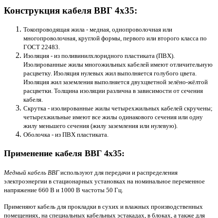
Конструкция кабеля ВВГ 4х35:
Токопроводящая жила - медная, однопроволочная или
многопроволочная, круглой формы, первого или второго класса по
ГОСТ 22483.
Изоляция - из поливинилхлоридного пластиката (ПВХ).
Изолированные жилы многожильных кабелей имеют отличительную
расцветку. Изоляция нулевых жил выполняется голубого цвета.
Изоляция жил заземления выполняется двухцветной зелёно-жёлтой
расцветки. Толщина изоляции различна в зависимости от сечения
кабеля.
Скрутка - изолированные жилы четырехжильных кабелей скручены;
четырехжильные имеют все жилы одинакового сечения или одну
жилу меньшего сечения (жилу заземления или нулевую).
Оболочка - из ПВХ пластиката.
Применение кабеля ВВГ 4х35:
Медный кабель ВВГ
используют для передачи и распределения
электроэнергии в стационарных установках на номинальное переменное
напряжение 660 В и 1000 В частоты 50 Гц.
Применяют кабель для прокладки в сухих и влажных производственных
помещениях, на специальных кабельных эстакадах, в блоках, а также для