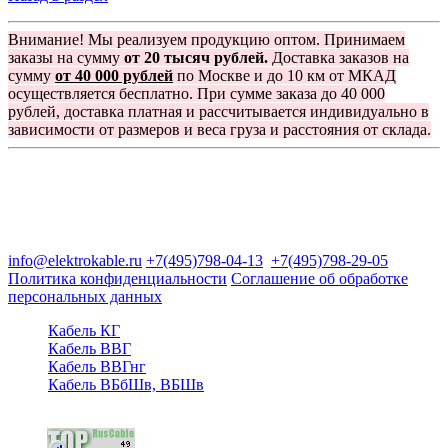
Внимание! Мы реализуем продукцию оптом. Принимаем
заказы на сумму
от 20 тысяч рублей.
Доставка заказов на
сумму
от 40 000 рублей
по Москве и до 10 км от МКАД
осуществляется бесплатно. При сумме заказа до 40 000
рублей, доставка платная и рассчитывается индивидуально в
зависимости от размеров и веса груза и расстояния от склада.
Группа компаний "Электрокабель"
125480, Москва, Туристская ул, д.25, корп.1, оф. 21
info@elektrokable.ru
+7(495)798-04-13
+7(495)798-29-05
Политика конфиденциальности
Соглашение об обработке
персональных данных
Кабель КГ
Кабель ВВГ
Кабель ВВГнг
Кабель ВБбШв, ВБШв