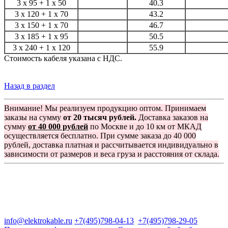
3 х 95 + 1 x 50
40.3
3 х 120 + 1 х 70
43.2
3 x 150 + 1 х 70
46.7
3 х 185 + 1 х 95
50.5
3 х 240 + 1 х 120
55.9
Стоимость кабеля указана с НДС.
Назад в раздел
Внимание! Мы реализуем продукцию оптом. Принимаем
заказы на сумму
от 20 тысяч рублей.
Доставка заказов на
сумму
от 40 000 рублей
по Москве и до 10 км от МКАД
осуществляется бесплатно. При сумме заказа до 40 000
рублей, доставка платная и рассчитывается индивидуально в
зависимости от размеров и веса груза и расстояния от склада.
Группа компаний "Электрокабель"
125480, Москва, Туристская ул, д.25, корп.1, оф. 21
info@elektrokable.ru
+7(495)798-04-13
+7(495)798-29-05