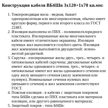
Конструкция кабеля ВБбШв 3х120+1х70 кв.мм:
Токопроводящая жила - медная, бывает
однопроволочная или многопроволочная, обычно имеет
круглую форму, первого или второго класса по ГОСТ
22483.
Изоляция выполнена из ПВХ - поливинилхлоридного
пластиката. Изолированные жилы многожильного
кабеля имеют отличительно окрашены. Изоляция
нулевых жил выполняется голубого цвета. Изоляция
жил заземления выполняется двухцветной: зелено-
желтой расцветкой.
Скрутка - изолированные жилы двух-, трех-, четырех- и
пятижильных кабелей скручены; двухжильные кабели
имеют жилы одинакового сечения, трех-, четырех- и
пятижильные имеют все жилы одинакового сечения или
одну жилу меньшего сечения (жилу заземления или
нулевую). Номинальные сечения нулевых жил
(меньшего сечения) и жил заземления соответствуют
ГОСТ.
Поясная изоляция - в кабелях с защитным покровом
типа БбШв сделана из ПВХ пластиката или материала
изоляции, или другого равноценного материала;
Защитный покров - типа БбШв: