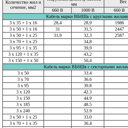
Вес 
Количество жил и
мм
сечение, мм2
660 В
1000 В
660 В
Кабель марки ВБбШв с круглыми жилам
3 x 35 + 1 x 16
28,4
28,9
1986
3 x 50 + 1 x 16
31
31,5
2447
3 x 50 + 1 x 25
31,9
32,3
2587
3 х 70 + 1 х 25
34,8
3 х 95 + 1 х 35
39,9
3 х 120 + 1 х 35
43,2
3 х 150 + 1 x 50
50,4
Кабель марки ВБбШв с секторными жила
3 х 50
33.4
3 х 70
36.6
3 х 95
39.8
3 х 120
42.3
3 х 150
44.9
3 х 185
48.5
3 х 240
52.9
3 х 50 + 1 x 25
33.0
3 х 70 + 1 x 35
36.4