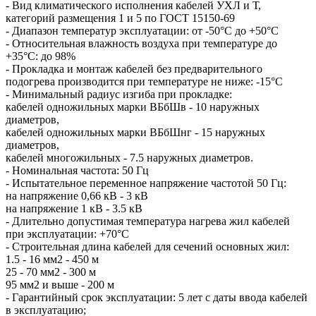
- Вид климатического исполнения кабелей УХЛ и Т,
категорий размещения 1 и 5 по ГОСТ 15150-69
- Диапазон температур эксплуатации: от -50°С до +50°С
- Относительная влажность воздуха при температуре до
+35°С: до 98%
- Прокладка и монтаж кабелей без предварительного
подогрева производится при температуре не ниже: -15°С
- Минимальный радиус изгиба при прокладке:
кабелей одножильных марки ВБбШв - 10 наружных
диаметров,
кабелей одножильных марки ВБбШнг - 15 наружных
диаметров,
кабелей многожильных - 7.5 наружных диаметров.
- Номинальная частота: 50 Гц
- Испытательное переменное напряжение частотой 50 Гц:
на напряжение 0,66 кВ - 3 кВ
на напряжение 1 кВ - 3.5 кВ
- Длительно допустимая температура нагрева жил кабелей
при эксплуатации: +70°С
- Строительная длина кабелей для сечений основных жил:
1.5 - 16 мм2 - 450 м
25 - 70 мм2 - 300 м
95 мм2 и выше - 200 м
- Гарантийный срок эксплуатации: 5 лет с даты ввода кабелей
в эксплуатацию;