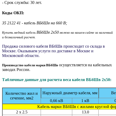
- Срок службы: 30 лет.
Коды ОКП:
35 2122 41 - кабель ВБбШв на 660 В;
ВБбШв 2x50
Купить медный кабель
можно на нашем сайте за наличный
и безналичный расчет.
Продажа силового кабеля ВБбШв происходит со склада в
Москве. Оказываем услуги по доставке в Москве и
Московской области.
осуществляется на кабельных
Производство кабеля марки ВБбШв
заводах России.
Табличные данные для расчета веса кабеля ВБбШв 2x50:
Наружный диаметр кабеля, мм
Ве
Количество жил и
сечение, мм2
0,66 кВ
1 кВ
Кабель марки ВБбШв с жилами круглой ф
2 x 2.5
13.0