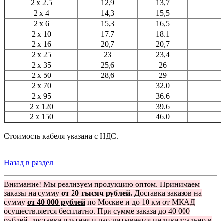
2 x 2.5
12,9
13,7
2 x 4
14,3
15,5
2 x 6
15,3
16,5
2 x 10
17,7
18,1
2 x 16
20,7
20,7
2 x 25
23
23,4
2 x 35
25,6
26
2 x 50
28,6
29
2 x 70
32.0
2 x 95
36.6
2 x 120
39.6
2 x 150
46.0
Стоимость кабеля указана с НДС.
Назад в раздел
Внимание! Мы реализуем продукцию оптом. Принимаем
заказы на сумму
от 20 тысяч рублей.
Доставка заказов на
сумму
от 40 000 рублей
по Москве и до 10 км от МКАД
осуществляется бесплатно. При сумме заказа до 40 000
рублей, доставка платная и рассчитывается индивидуально в