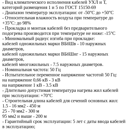
- Вид климатического исполнения кабелей УХЛ и Т,
категорий размещения 1 и 5 по ГОСТ 15150-69
- Диапазон температур эксплуатации: от -50°С до +50°С
- Относительная влажность воздуха при температуре до
+35°С: до 98%
- Прокладка и монтаж кабелей без предварительного
подогрева производится при температуре не ниже: -15°С
- Минимальный радиус изгиба при прокладке:
кабелей одножильных марки ВБбШв - 10 наружных
диаметров,
кабелей одножильных марки ВБбШнг - 15 наружных
диаметров,
кабелей многожильных - 7.5 наружных диаметров.
- Номинальная частота: 50 Гц
- Испытательное переменное напряжение частотой 50 Гц:
на напряжение 0,66 кВ - 3 кВ
на напряжение 1 кВ - 3.5 кВ
- Длительно допустимая температура нагрева жил кабелей
при эксплуатации: +70°С
- Строительная длина кабелей для сечений основных жил:
1.5 - 16 мм2 - 450 м
25 - 70 мм2 - 300 м
95 мм2 и выше - 200 м
- Гарантийный срок эксплуатации: 5 лет с даты ввода кабелей
в эксплуатацию;