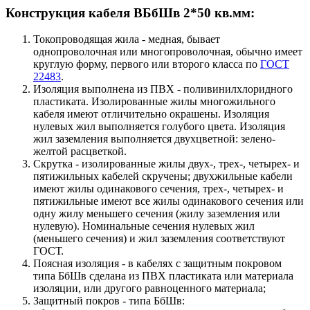
Конструкция кабеля ВБбШв 2*50 кв.мм:
Токопроводящая жила - медная, бывает
однопроволочная или многопроволочная, обычно имеет
круглую форму, первого или второго класса по
ГОСТ
22483
.
Изоляция выполнена из ПВХ - поливинилхлоридного
пластиката. Изолированные жилы многожильного
кабеля имеют отличительно окрашены. Изоляция
нулевых жил выполняется голубого цвета. Изоляция
жил заземления выполняется двухцветной: зелено-
желтой расцветкой.
Скрутка - изолированные жилы двух-, трех-, четырех- и
пятижильных кабелей скручены; двухжильные кабели
имеют жилы одинакового сечения, трех-, четырех- и
пятижильные имеют все жилы одинакового сечения или
одну жилу меньшего сечения (жилу заземления или
нулевую). Номинальные сечения нулевых жил
(меньшего сечения) и жил заземления соответствуют
ГОСТ.
Поясная изоляция - в кабелях с защитным покровом
типа БбШв сделана из ПВХ пластиката или материала
изоляции, или другого равноценного материала;
Защитный покров - типа БбШв: