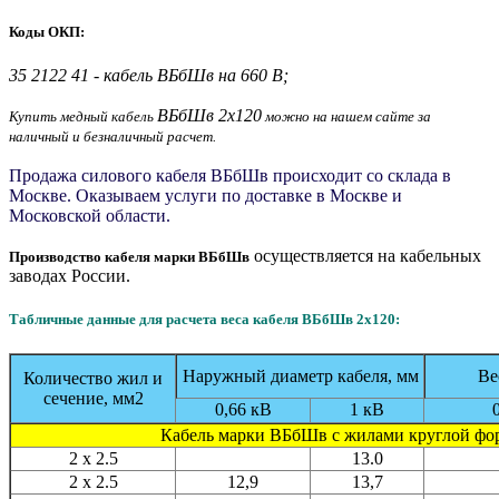
Коды ОКП:
35 2122 41 - кабель ВБбШв на 660 В;
ВБбШв 2x120
Купить медный кабель
можно на нашем сайте за
наличный и безналичный расчет.
Продажа силового кабеля ВБбШв происходит со склада в
Москве. Оказываем услуги по доставке в Москве и
Московской области.
осуществляется на кабельных
Производство кабеля марки ВБбШв
заводах России.
Табличные данные для расчета веса кабеля ВБбШв 2x120:
Наружный диаметр кабеля, мм
Ве
Количество жил и
сечение, мм2
0,66 кВ
1 кВ
Кабель марки ВБбШв с жилами круглой ф
2 x 2.5
13.0
2 x 2.5
12,9
13,7