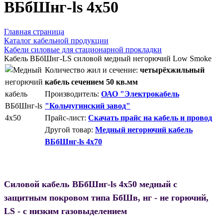
ВБбШнг-ls 4х50
Главная страница
Каталог кабельной продукции
Кабели силовые для стационарной прокладки
Кабель ВБбШнг-LS силовой медный негорючий Low Smoke
Количество жил и сечение:
четырёхжильный
кабель сечением 50 кв.мм
Производитель:
ОАО "Электрокабель
"Кольчугинский завод"
Прайс-лист:
Скачать прайс на кабель и провод
Другой товар:
Медный негорючий кабель
ВБбШнг-ls 4х70
Силовой кабель ВБбШнг-ls 4х50 медный с
защитным покровом типа БбШв, нг - не горючий,
LS - с низким газовыделением