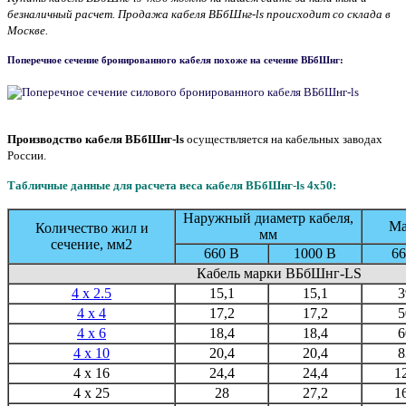
безналичный расчет. Продажа кабеля ВБбШнг-ls происходит со склада в
Москве.
Поперечное сечение бронированного кабеля похоже
на сечение ВБбШнг:
Производство кабеля ВБбШнг-ls
осуще
ствляется на кабельных заводах
России.
Табличные данные для расчета веса кабеля ВБбШнг-ls 4х50:
Наружный диаметр кабеля,
Ма
Количество жил и
мм
сечение, мм2
660 В
1000 В
66
Кабель марки ВБбШнг-LS
4 x 2.5
15,1
15,1
3
4 x 4
17,2
17,2
5
4 x 6
18,4
18,4
6
4 x 10
20,4
20,4
8
4 x 16
24,4
24,4
1
4 x 25
28
27,2
1