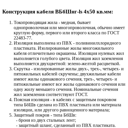
Конструкция кабеля ВБбШнг-ls 4х50 кв.мм:
Токопроводящая жила - медная, бывает
однопроволочная или многопроволочная, обычно имеет
круглую форму, первого или второго класса по ГОСТ
22483-77.
Изоляция выполнена из ПВХ - поливинилхлоридного
пластиката. Изолированные жилы многожильного
кабеля отличительно окрашены. Изоляция нулевых жил
выполняется голубого цвета. Изоляция жил заземления
выполняется двухцветной: зелено-желтой расцветкой.
Скрутка - изолированные жилы двух-, трех-, четырех- и
пятижильных кабелей скручены; двухжильные кабели
имеют жилы одинакового сечения, трех-, четырех- и
пятижильные имеют все жилы одинакового сечения или
одну жилу меньшего сечения. Номинальные сечения
жил заземления соответствуют ГОСТ.
Поясная изоляция - в кабелях с защитным покровом
типа БбШв сделана из ПВХ пластиката или материала
изоляции, или другого равноценного материала;
Защитный покров - типа БбШв:
- броня из двух стальных лент;
- защитный шланг, сделанный из ПВХ пластиката.