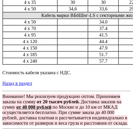
4 x 35
30
30
2
4 x 50
34,6
33,6
2
Кабель марки ВБбШнг-LS с секторными жи
4 x 50
34.0
4 x 70
37.4
4 x 95
41.5
4 x 120
44.4
4 x 150
47.9
4 x 185
51.7
4 x 240
57.7
Стоимость кабеля указана с НДС.
Назад в раздел
Внимание! Мы реализуем продукцию оптом. Принимаем
заказы на сумму
от 20 тысяч рублей.
Доставка заказов на
сумму
от 40 000 рублей
по Москве и до 10 км от МКАД
осуществляется бесплатно. При сумме заказа до 40 000
рублей, доставка платная и рассчитывается индивидуально в
зависимости от размеров и веса груза и расстояния от склада.