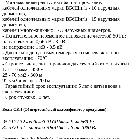
- Минимальный радиус изгиба при прокладке:
кабелей одножильных марки ВБбШнгls - 10 наружных
диаметров,
кабелей одножильных марки ВБбШнгls - 15 наружных
диаметров,
кабелей многожильных - 7.5 наружных диаметров.
- Испытательное переменное напряжение частотой 50 Гц:
на напряжение 0,66 кВ - 3 кВ
на напряжение 1 кВ - 3.5 кВ
- Длительно допустимая температура нагрева жил при
эксплуатации: +70°С
- Строительная длина проводов для сечений основных жил:
1.5 - 16 мм2 - 450 м
25 - 70 мм2 - 300 м
95 мм2 и выше - 200 м
- Гарантийный срок эксплуатации: 5 лет с даты ввода в
эксплуатацию;
- Срок службы: 30 лет.
Коды ОКП (Общероссийский классификатор продукции):
35 2122 32 - кабелей ВБбШвнг-LS на 660 В;
35 3371 37 - кабелей ВБбШвнг-LS на 1000 В.
Купить кабель ВБбШнг-ls 4х50
можно на нашем сайте за наличный и