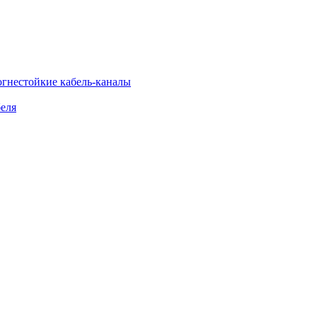
огнестойкие кабель-каналы
еля