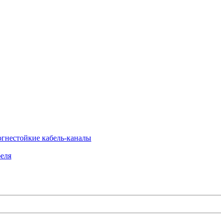
огнестойкие кабель-каналы
еля