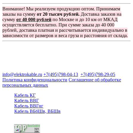
Внимание! Мы реализуем продукцию оптом. Принимаем
заказы на сумму
от 20 тысяч рублей.
Доставка заказов на
сумму
от 40 000 рублей
по Москве и до 10 км от МКАД
осуществляется бесплатно. При сумме заказа до 40 000
рублей, доставка платная и рассчитывается индивидуально в
зависимости от размеров и веса груза и расстояния от склада.
Группа компаний "Электрокабель"
125480, Москва, Туристская ул, д.25, корп.1, оф. 21
info@elektrokable.ru
+7(495)798-04-13
+7(495)798-29-05
Политика конфиденциальности
Соглашение об обработке
персональных данных
Кабель КГ
Кабель ВВГ
Кабель ВВГнг
Кабель ВБбШв, ВБШв