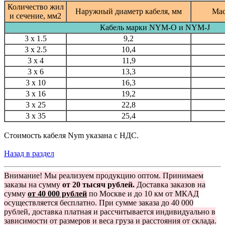
Количество жил
Наружный диаметр кабеля, мм
Мас
и сечение, мм2
Кабель марки NYM-O и NYM-J
3 x 1.5
9,2
3 x 2.5
10,4
3 x 4
11,9
3 x 6
13,3
3 x 10
16,3
3 x 16
19,2
3 x 25
22,8
3 x 35
25,4
Стоимость кабеля Nym указана с НДС.
Назад в раздел
Внимание! Мы реализуем продукцию оптом. Принимаем
заказы на сумму
от 20 тысяч рублей.
Доставка заказов на
сумму
от 40 000 рублей
по Москве и до 10 км от МКАД
осуществляется бесплатно. При сумме заказа до 40 000
рублей, доставка платная и рассчитывается индивидуально в
зависимости от размеров и веса груза и расстояния от склада.