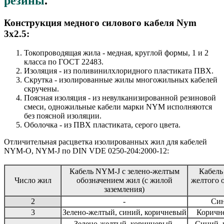
резины
.
Конструкция медного силового кабеля Nym
3x2.5:
Токопроводящая жила - медная, круглой формы, 1 и 2
класса по ГОСТ 22483.
Изоляция - из поливинилхлоридного пластиката ПВХ.
Скрутка - изолированные жилы многожильных кабелей
скручены.
Поясная изоляция - из невулканизированной резиновой
смеси, одножильные кабели марки NYM исполняются
без поясной изоляции.
Оболочка - из ПВХ пластиката, серого цвета.
Отличительная расцветка изолированных жил для кабелей
NYM-O, NYM-J по DIN VDE 0250-204:2000-12:
Кабель NYM-J с зелено-желтым
Кабель
Число жил
обозначением жил (с жилой
желтого 
заземления)
2
-
Син
3
Зелено-желтый, синий, коричневый
Коричне
Зелено-желтый, коричневый,
Синий, 