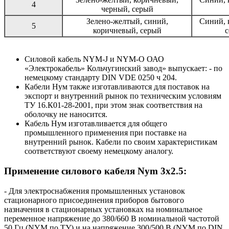
4
черный, серый
Зелено-желтый, синий,
Синий, 
5
коричневый, серый
с
Силовой кабель NYM-J и NYM-O ОАО
«Электрокабель» Кольчугинский завод» выпускает: - по
немецкому стандарту DIN VDE 0250 ч 204.
Кабели Нум также изготавливаются для поставок на
экспорт и внутренний рынок по техническим условиям
ТУ 16.К01-28-2001, при этом знак соответствия на
оболочку не наносится.
Кабель Нум изготавливается для общего
промышленного применения при поставке на
внутренний рынок. Кабели по своим характеристикам
соответствуют своему немецкому аналогу.
Применение силового кабеля Nym 3x2.5:
- Для электроснабжения промышленных установок
стационарного присоединения приборов бытового
назначения в стационарных установках на номинальное
переменное напряжение до 380/660 В номинальной частотой
50 Гц (NYM по ТУ) и на напряжение 300/500 В (NYM по DIN