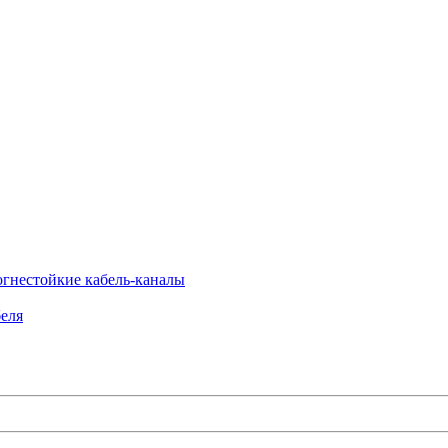
огнестойкие кабель-каналы
еля