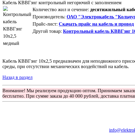
Кабель КВВГзнг контрольный негорючий с заполнением
Количество жил и сечение:
десятижильный кабе
Производитель:
ОАО "Электрокабель "Кольчуг
Прайс-лист:
Скачать прайс на кабель и провод
Другой товар:
Контрольный кабель КВВГзнг 1
Кабель КВВГзнг 10х2,5 предназначен для неподвижного присое
среды, при отсутствии механических воздействий на кабель.
Назад в раздел
Внимание! Мы реализуем продукцию оптом. Принимаем заказ
бесплатно. При сумме заказа до 40 000 рублей, доставка платна
Группа компаний "Электрокабель"
125480, Москва, Туристская ул, д.25, корп.1, оф. 21
info@elektro