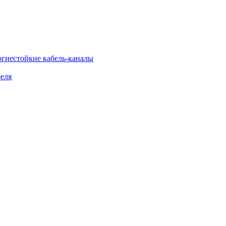
огнестойкие кабель-каналы
еля