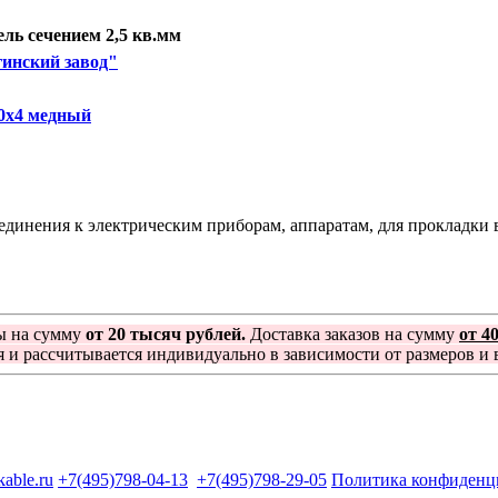
ль сечением 2,5 кв.мм
инский завод"
0х4 медный
динения к электрическим приборам, аппаратам, для прокладки в
ы на сумму
от 20 тысяч рублей.
Доставка заказов на сумму
от 4
я и рассчитывается индивидуально в зависимости от размеров и в
kable.ru
+7(495)798-04-13
+7(495)798-29-05
Политика конфиденц