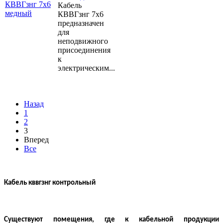
Кабель
КВВГзнг 7х6
предназначен
для
неподвижного
присоединения
к
электрическим...
Назад
1
2
3
Вперед
Все
Кабель кввгзнг контрольный
Существуют помещения, где к кабельной продукции