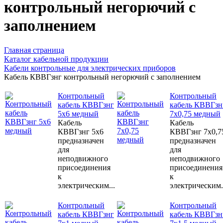
контрольный негорючий с
заполнением
Главная страница
Каталог кабельной продукции
Кабели контрольные для электрических приборов
Кабель КВВГзнг контрольный негорючий с заполнением
Контрольный
Контрольный
кабель КВВГзнг
кабель КВВГзн
5х6 медный
7х0,75 медный
Кабель
Кабель
КВВГзнг 5х6
КВВГзнг 7х0,7
предназначен
предназначен
для
для
неподвижного
неподвижного
присоединения
присоединения
к
к
электрическим...
электрическим.
Контрольный
Контрольный
кабель КВВГзнг
кабель КВВГзн