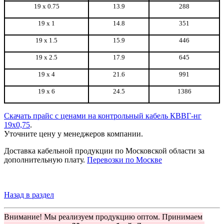
19 х 0.75
13.9
288
19 х 1
14.8
351
19 х 1.5
15.9
446
19 х 2.5
17.9
645
19 х 4
21.6
991
19 х 6
24.5
1386
Скачать прайс с ценами на контрольный кабель КВВГ-нг
19x0,75
.
Уточните цену у менеджеров компании.
Доставка кабельной продукции по Московской области за
дополнительную плату.
Перевозки по Москве
Назад в раздел
Внимание! Мы реализуем продукцию оптом. Принимаем