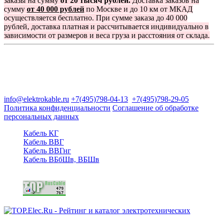
заказы на сумму
от 20 тысяч рублей.
Доставка заказов на
сумму
от 40 000 рублей
по Москве и до 10 км от МКАД
осуществляется бесплатно. При сумме заказа до 40 000
рублей, доставка платная и рассчитывается индивидуально в
зависимости от размеров и веса груза и расстояния от склада.
Группа компаний "Электрокабель"
125480, Москва, Туристская ул, д.25, корп.1, оф. 21
info@elektrokable.ru
+7(495)798-04-13
+7(495)798-29-05
Политика конфиденциальности
Соглашение об обработке
персональных данных
Кабель КГ
Кабель ВВГ
Кабель ВВГнг
Кабель ВБбШв, ВБШв