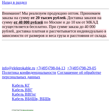
Назад в раздел
Внимание! Мы реализуем продукцию оптом. Принимаем
заказы на сумму
от 20 тысяч рублей.
Доставка заказов на
сумму
от 40 000 рублей
по Москве и до 10 км от МКАД
осуществляется бесплатно. При сумме заказа до 40 000
рублей, доставка платная и рассчитывается индивидуально в
зависимости от размеров и веса груза и расстояния от склада.
Группа компаний "Электрокабель"
125480, Москва, Туристская ул, д.25, корп.1, оф. 21
info@elektrokable.ru
+7(495)798-04-13
+7(495)798-29-05
Политика конфиденциальности
Соглашение об обработке
персональных данных
Кабель КГ
Кабель ВВГ
Кабель ВВГнг
Кабель ВБбШв, ВБШв