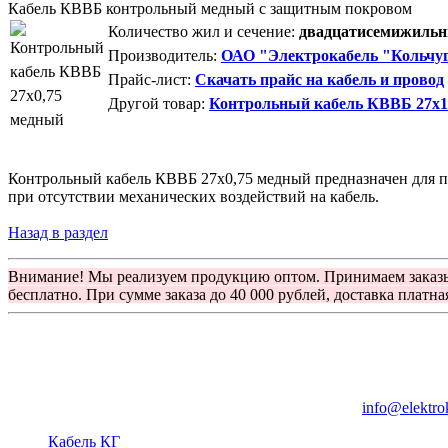
Кабель КВВБ контрольный медный с защитным покровом
Количество жил и сечение:
двадцатисемижильны
Производитель:
ОАО "Электрокабель "Кольчуг
Прайс-лист:
Скачать прайс на кабель и провод
Другой товар:
Контрольный кабель КВВБ 27х
Контрольный кабель КВВБ 27х0,75 медный предназначен для пр
при отсутствии механических воздействий на кабель.
Назад в раздел
Внимание! Мы реализуем продукцию оптом. Принимаем заказ
бесплатно. При сумме заказа до 40 000 рублей, доставка платна
Группа компаний "Электрокабель"
125480, Москва, Туристская ул, д.25, корп.1, оф. 21
info@elektro
Кабель КГ