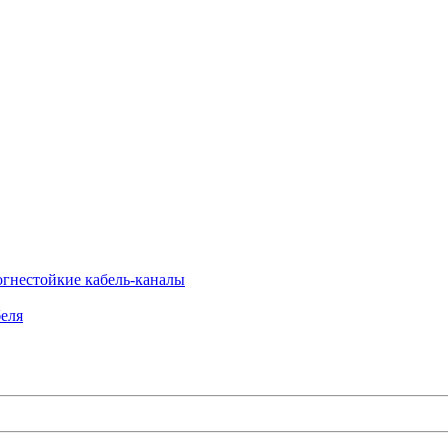
огнестойкие кабель-каналы
еля