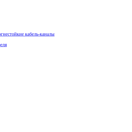
огнестойкие кабель-каналы
еля