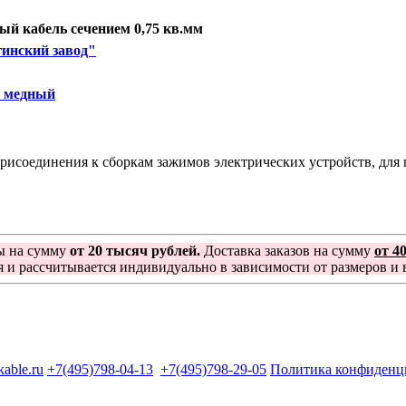
й кабель сечением 0,75 кв.мм
инский завод"
1 медный
исоединения к сборкам зажимов электрических устройств, для п
ы на сумму
от 20 тысяч рублей.
Доставка заказов на сумму
от 4
я и рассчитывается индивидуально в зависимости от размеров и в
kable.ru
+7(495)798-04-13
+7(495)798-29-05
Политика конфиденц