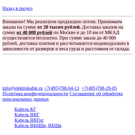
Назад в раздел
Внимание! Мы реализуем продукцию оптом. Принимаем
заказы на сумму
от 20 тысяч рублей.
Доставка заказов на
сумму
от 40 000 рублей
по Москве и до 10 км от МКАД
осуществляется бесплатно. При сумме заказа до 40 000
рублей, доставка платная и рассчитывается индивидуально в
зависимости от размеров и веса груза и расстояния от склада.
Группа компаний "Электрокабель"
125480, Москва, Туристская ул, д.25, корп.1, оф. 21
info@elektrokable.ru
+7(495)798-04-13
+7(495)798-29-05
Политика конфиденциальности
Соглашение об обработке
персональных данных
Кабель КГ
Кабель ВВГ
Кабель ВВГнг
Кабель ВБбШв, ВБШв