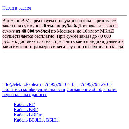
Назад в раздел
Внимание! Мы реализуем продукцию оптом. Принимаем
заказы на сумму
от 20 тысяч рублей.
Доставка заказов на
сумму
от 40 000 рублей
по Москве и до 10 км от МКАД
осуществляется бесплатно. При сумме заказа до 40 000
рублей, доставка платная и рассчитывается индивидуально в
зависимости от размеров и веса груза и расстояния от склада.
Группа компаний "Электрокабель"
125480, Москва, Туристская ул, д.25, корп.1, оф. 21
info@elektrokable.ru
+7(495)798-04-13
+7(495)798-29-05
Политика конфиденциальности
Соглашение об обработке
персональных данных
Кабель КГ
Кабель ВВГ
Кабель ВВГнг
Кабель ВБбШв, ВБШв