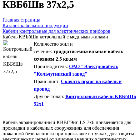
КВБбШв 37х2,5
Главная страница
Каталог кабельной продукции
Кабели контрольные для электрических приборов
Кабель КВБбШв котрольный с медными жилами
Количество жил и
сечение:
тридцатисемижильный кабель
сечением 2,5 кв.мм
Производитель:
ОАО "Электрокабель
"Кольчугинский завод"
Прайс-лист:
Скачать прайс на кабель и
провод
Другой товар:
Контрольный кабель КВБбШв
52х1
Кабель экранированный КВВГЭнг-LS 7х6 применяется для
прокладки в кабельных сооружениях для обеспечения
пожарной безопасности при прокладке в пучках, для защиты
электрических цепей от влияния внешних электрических